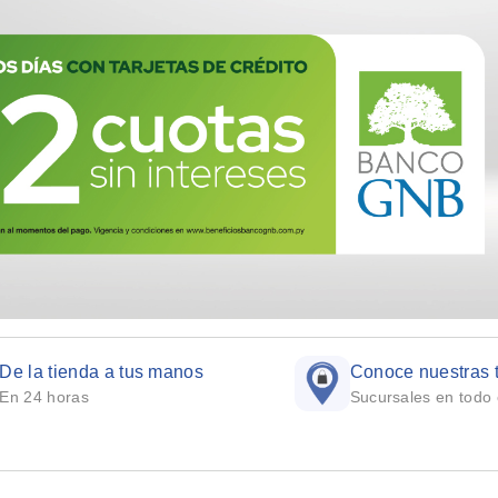
De la tienda a tus manos
Conoce nuestras 
En 24 horas
Sucursales en todo 