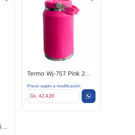
Botella
Lagoon 
Gs. 31.
Termo Wj-757 Pink 2
1200ml C/ Pajita
Precio sujeto a modificación
Gs. 42.420
67