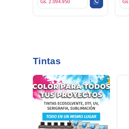
Gs. 2.094.950
Gs
Tintas
Tinta Ecosolv. Econova
Yellow 1lt
Precio sujeto a modificación
Gs. 224.700