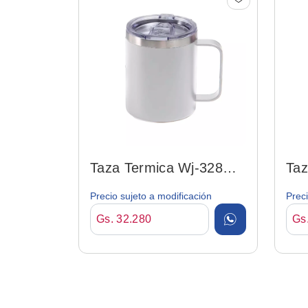
Taza Termica Wj-328
Taz
White 350ml C/ Tapa
Bla
Precio sujeto a modificación
Preci
Gs. 32.280
Gs