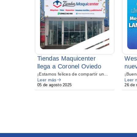
dado
Tiendas Maquicenter
Wes
 Elna
llega a Coronel Oviedo
nuev
ad Sin
fami
ado o
¡Estamos felices de compartir una
¡Buen
Leer más
Leer 
 al
gran noticia con ustedes!
de la 
cali
05 de agosto 2025
26 de
dora Elna
hecho
hog
 perfecta
eas en
 En este
ué esta
mejores
 cómo
cho.