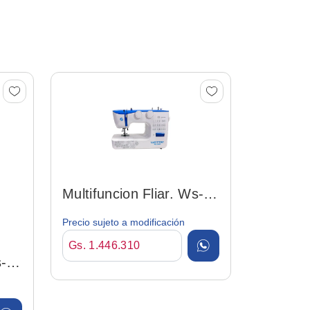
Multifun
990p Fl
Gs. 1.44
Multifuncion Fliar. Ws-
990p ñanduti
Precio sujeto a modificación
Gs. 1.446.310
s-