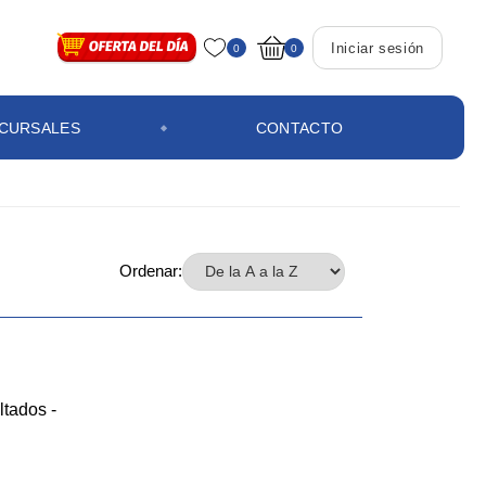
Iniciar sesión
0
0
CURSALES
CONTACTO
Ordenar:
ltados -