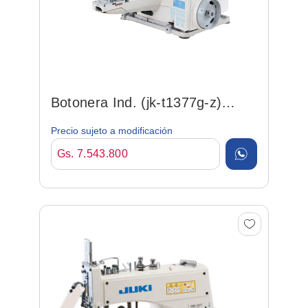
Botonera Ind. (jk-t1377g-z)
Elec. C/ Motor Incorp....
Precio sujeto a modificación
Gs. 7.543.800