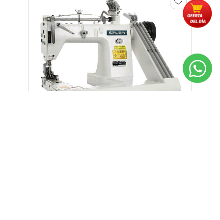
Cañonera Ind. (fa007-364xl/sp)
De 3 Agujas Pes.
Precio sujeto a modificación
Gs. 18.843.530