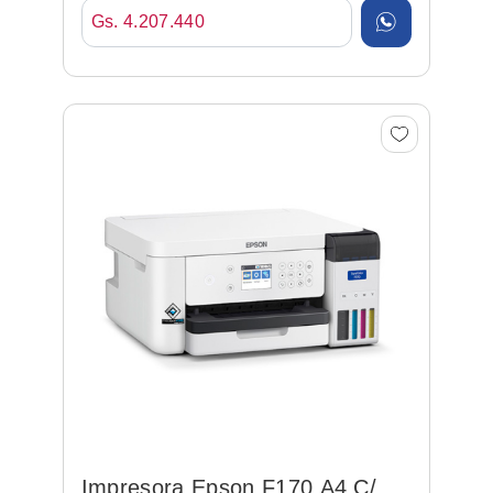
Gs. 4.207.440
Impresora Epson F170 A4 C/