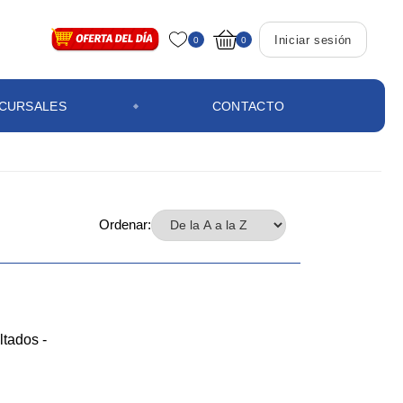
Iniciar sesión
0
0
CURSALES
CONTACTO
Ordenar:
ltados -